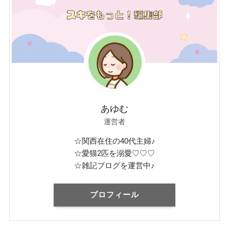
あゆむ
運営者
☆関西在住の40代主婦♪
☆愛猫2匹を溺愛♡♡♡
☆雑記ブログを運営中♪
プロフィール