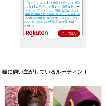
【ランキング1位】猫 食器 猫用 ペット 餌入
れ 猫 餌 エサ えさ 餌皿 台 水 猫用食器 フー
ドボウル フードボール 陶器 食器台 ペット
用食器 猫餌入れ ご飯皿 セラミック 斜め 高
さ調整 猫用餌皿 食べやすい スタンド かわ
いい 高さがある 猫食器 皿 エサ皿 傾斜
sunrise
楽天で購入
猫に飼い主がしているルーティン！