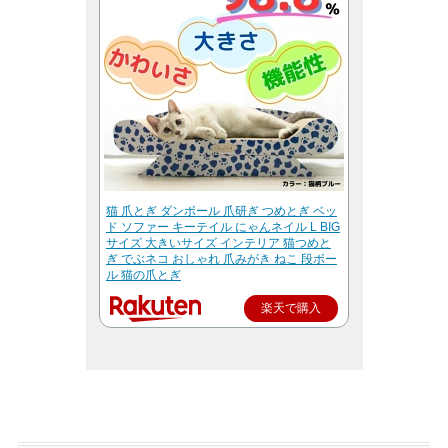
猫 爪とぎ ダンボール 爪研ぎ つめとぎ ベッ
ド ソファー キーテイル にゃんネイル L BIG
サイズ 大きいサイズ インテリア 猫つめと
ぎ でぶネコ おしゃれ 爪みがき ねこ 段ボー
ル 猫の爪とぎ
楽天で購入